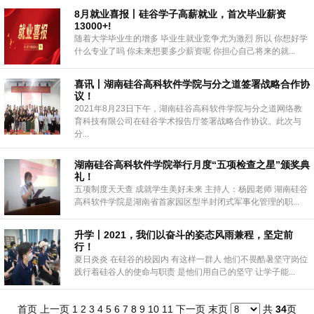
8月就业喜报丨硅谷学子高薪就业，首次毕业薪资
13000+!
随着大学毕业生的增多 毕业生就业竞争尤为激烈 所以 你想好学
什么专业了吗 你未来想要多少薪资呢 你担心自己将来的就...
喜讯丨湖南硅谷高科软件学院与分之道签署战略合作协
议！
2021年8月23日下午，湖南硅谷高科软件学院与分之道网络教
育科技有限公司在硅谷学术报告厅签署战略合作协议。此次与
分...
湖南硅谷高科软件学院举行月度“五项检查之星”颁奖典
礼！
五项制度天天查 成就学生美好未来 主持人：杨园老师 湖南硅谷
高科软件学院是湖南省首家园区型半封闭式军事化管理的职...
升学丨2021，我们以奋斗的姿态风雨兼程，坚定前
行！
夏日炎炎 在硅谷的校园内 有这样一群人 他们不畏酷暑坚守岗位
践行着硅谷人的使命与职责 是他们用自己的坚守 让学子能...
首页
上一页
1
2
3
4
5
6
7
8
9
10
11
下一页
末页
共
34
页