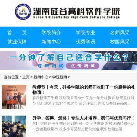
首 页
学院简介
学院专业
名师风采
就业保障
新闻中心
优秀学员
校园风采
联系我们
当前位置：
主页
>
新闻中心
>
学院新闻
>
教师节丨今天，硅谷学院的老师们收到了一份超棒的礼
物哦！
春种桃李三千圃 秋结硕果满神州 又是一年丹桂飘香 硕果盈枝时
节 我们迎来了第37个教师节 请允许我们 向长期奋战在岗位...
升学、答辩、颁奖丨专注人才培养，我们与优秀同行！
学IT 到硅谷 开学季已经到来 对于新同学来说 对校园的精彩生活
一定都超级期待 很多小可爱都想提前知道 我们校园生活...