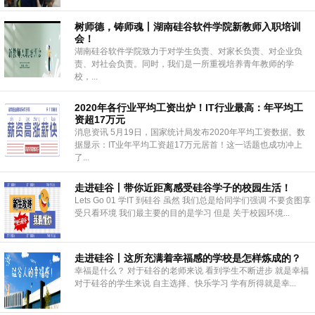
树师德，铸师魂丨湖南硅谷软件学院新教师入职培训
会！
湖南硅谷软件学院致力于对学生负责、对家长负责、对企业负
责、对社会负责。同时，我们是一所重视培养青年教师的学
校，...
2020年各行业平均工资出炉！IT行业最高：年平均工
资超17万元
消息资讯 5月19日，国家统计局发布2020年平均工资数据。数
据显示：IT业年平均工资超17万元居首！这一话题也成功冲上
了...
走进硅谷丨带你近距离感受硅谷学子的校园生活！
Lets Go 01 学IT 到硅谷 虽然 我们总是给同学们强调 不要贪图享
受只看环境 我们最主要的目的是学习 但是 关于校园环境...
走进硅谷丨这所充满着幸福感的学校是怎样炼成的？
幸福是什么？ 对于硅谷的老师来说 看到学生不断进步 就是幸福
对于硅谷的学生来说 自主选择、快乐学习 学有所得就是幸...