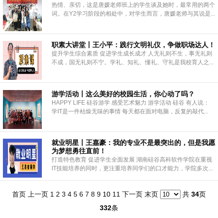
热情、亲切，这是唐媛老师班上的学生谈及她时，最常用的两个
词。在Y2学习阶段的相处中，对学生而言，唐媛老师与其说是...
职素大讲堂丨王小平：践行文明礼仪，争做职场达人！
提升学生综合素质 促进学生成长成才 人无礼则不生，事无礼则
不成，国无礼则不宁。学礼、知礼、懂礼、守礼是我校育人之...
游学活动丨这么美好的校园生活，你心动了吗？
HAPPY LIFE 硅谷游学 感受艺术魅力 游学活动 硅谷 有人说：
学IT是一件枯燥无味的事情 每天都在面对电脑，反复的敲代...
就业明星丨王嘉豪：我的专业不是最突出的，但是我愿
为梦想勇往直前！
打造特色教育 促进学生全面发展 湖南硅谷高科软件学院在重视
IT技能培养的同时，更注重培养同学们的口才能力，学院多次...
首页
上一页
1
2
3
4
5
6
7
8
9
10
11
下一页
末页
共
34
页
332
条