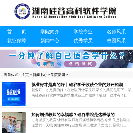
首 页
学院简介
学院专业
名师风采
就业保障
新闻中心
优秀学员
校园风采
联系我们
当前位置：
主页
>
新闻中心
>
学院新闻
>
就业好才是真的好丨硅谷学子收获企业的好评如潮！
就业好，才是真的好！在数以万计学生和家长的共同见证下，湖
南硅谷高科软件学院将学生就业工作做到了极致，这才有了口...
如何增强教师的幸福感？硅谷学院是这样做的
办有温度的教育 让所有教师有归属感和幸福感 今天 又是被硅谷
宠爱的一天哦 关注教师行业发展 关心教师子女成长 是我们...