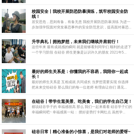
校园安全丨我校开展防恐防暴演练，筑牢校园安全防
线！
居安思危，思则有备，有备无患 我校开展防恐防暴演练 为进一
步加强学院面对突发暴恐事件的安全防范意识，提高面对暴恐...
升学典礼丨拥抱梦想，未来我们继续并肩前行！
这些年来 最有成就感的瞬间 就是能够看到同学们 顺利的走进下
一个学习阶段 在硅谷 师生更像是认识许久的朋友 2021年5...
最好的师生关系是：你懂我的不容易，我陪你一起成
长！
最好的师生关系是 互相成就 共同成长 当梦想需要实现 你选择
把未来交给硅谷 那么我们的每一位老师 有理由让你们 遇见...
在硅谷丨带学生逛美景、吃美食，我们的学生自己宠！
都说硅谷学子的 幸福感很高 那么 我们一起来看看 硅谷学子们的
幸福瞬间吧~ 幸福感第一站： 摆好姿势打卡网红点 虽然学...
硅谷日常丨精心准备的小惊喜，是我们对老师的爱呀~