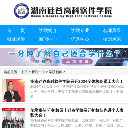
首 页
学院简介
学院专业
名师风采
就业保障
新闻中心
优秀学员
校园风采
联系我们
当前位置：
主页
>
新闻中心
>
学院新闻
>
湖南硅谷高科软件学院召开2024全体教职员工大会！
2024年3月1日上午，湖南硅谷高科软件学院召开全体教职员工
大会。传达学习上级有关工作安排部署精神和会议精神，全面
安...
传承责任 守护校园丨硅谷学院召开护校队先进个人表
彰大会！
湖南硅谷高科软件学院护校队是一支有纪律、有组织、有能力，
有信念的学生队伍，以团结、互助、护校、奉献 为愿景，以...