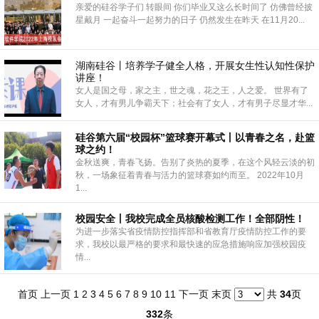
亲爱的硅谷学子们 转眼间 你们毕业又这么长时间了 仿佛曾经披
星戴月 一起奋斗一起努力的日子 仍然发生在昨天 在11月20...
湖南硅谷丨培养学子健全人格，开展女生性认知性保护
讲座！
女人是国之母，家之主，世之魂，花之王，人之爱。 世界有了
女人，才有男儿争霸天下；社会有了女人，才有男子尽显才华...
硅谷第六届“校园杯”篮球赛开幕式丨以青春之名，赴篮
球之约！
金秋送爽，青春飞扬。告别了炎热的夏季，在这个风轻云淡的初
秋，一场象征着青春与活力的篮球赛如约而至。 2022年10月
1...
校园安全丨我校完成全员核酸检测工作！全部阴性！
为进一步落实省疫情防控指挥部和省教育厅疫情防控工作的要
求，我校以最严格的要求和最快速的应急措施响应加强校园疫
情...
首页
上一页
1
2
3
4
5
6
7
8
9
10
11
下一页
末页
共
34
页
332
条