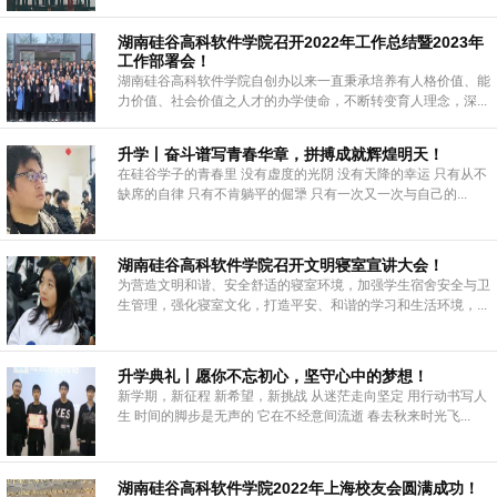
湖南硅谷高科软件学院召开2022年工作总结暨2023年
工作部署会！
湖南硅谷高科软件学院自创办以来一直秉承培养有人格价值、能
力价值、社会价值之人才的办学使命，不断转变育人理念，深...
升学丨奋斗谱写青春华章，拼搏成就辉煌明天！
在硅谷学子的青春里 没有虚度的光阴 没有天降的幸运 只有从不
缺席的自律 只有不肯躺平的倔犟 只有一次又一次与自己的...
湖南硅谷高科软件学院召开文明寝室宣讲大会！
为营造文明和谐、安全舒适的寝室环境，加强学生宿舍安全与卫
生管理，强化寝室文化，打造平安、和谐的学习和生活环境，...
升学典礼丨愿你不忘初心，坚守心中的梦想！
新学期，新征程 新希望，新挑战 从迷茫走向坚定 用行动书写人
生 时间的脚步是无声的 它在不经意间流逝 春去秋来时光飞...
湖南硅谷高科软件学院2022年上海校友会圆满成功！