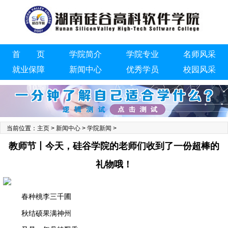
首 页
学院简介
学院专业
名师风采
就业保障
新闻中心
优秀学员
校园风采
联系我们
当前位置：
主页
>
新闻中心
>
学院新闻
>
教师节丨今天，硅谷学院的老师们收到了一份超棒的
礼物哦！
春种桃李三千圃
秋结硕果满神州