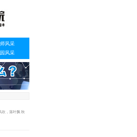
师风采
园风采
风吹，落叶飘 秋