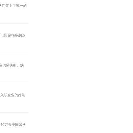
同学们穿上了统一的
些问题 是很多想选
在供需失衡、缺
功入职企业的好消
40万去美国留学