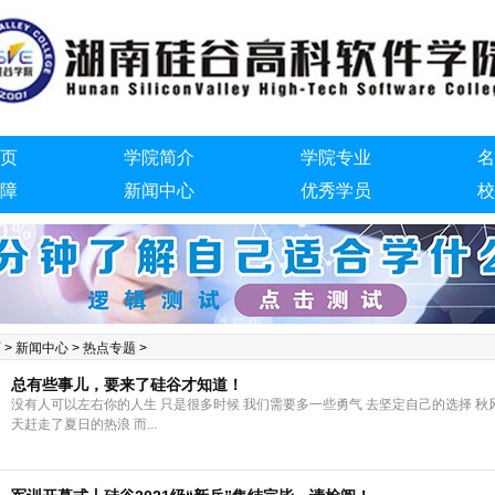
页
学院简介
学院专业
名
障
新闻中心
优秀学员
校
们
页
>
新闻中心
>
热点专题
>
总有些事儿，要来了硅谷才知道！
没有人可以左右你的人生 只是很多时候 我们需要多一些勇气 去坚定自己的选择 秋
天赶走了夏日的热浪 而...