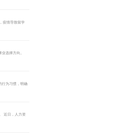
面，疫情导致留学
择业选择方向。
的行为习惯，明确
。 近日，人力资