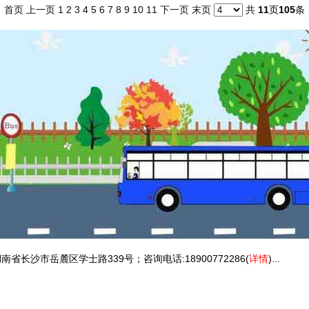
首页
上一页
1
2
3
4
5
6
7
8
9
10
11
下一页
末页
共
11
页
105
条
省长沙市岳麓区学士路339号；咨询电话:18900772286(
详情
)...