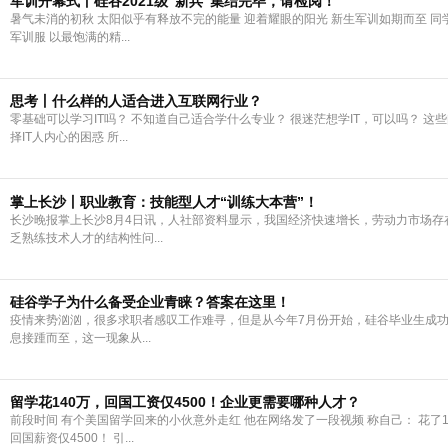
军训开幕式丨硅谷2021级“新兵”集结完毕，请检阅！
暑气未消的初秋 太阳似乎有释放不完的能量 迎着耀眼的阳光 新生军训如期而至 
军训服 以最饱满的精...
思考丨什么样的人适合进入互联网行业？
零基础可以学习IT吗？ 不知道自己适合学什么专业？ 很迷茫想学IT，可以吗？ 这
择IT人内心的困惑 所...
掌上长沙丨职业教育：技能型人才“训练大本营”！
长沙晚报掌上长沙8月4日讯，人社部资料显示，我国经济快速增长，劳动力市场存
乏熟练技术人才的结构性问...
硅谷学子为什么备受企业青睐？答案在这里！
疫情来势汹汹，很多求职者感叹工作难寻，但是从今年7月份开始，硅谷毕业生成
息接踵而至，这一现象从...
留学花140万，回国工资仅4500！企业更需要哪种人才？
前段时间 有个美国留学回来的小伙意外走红 他在网络发了一段视频 称自己： 花了1
回国薪资仅4500！ 引...