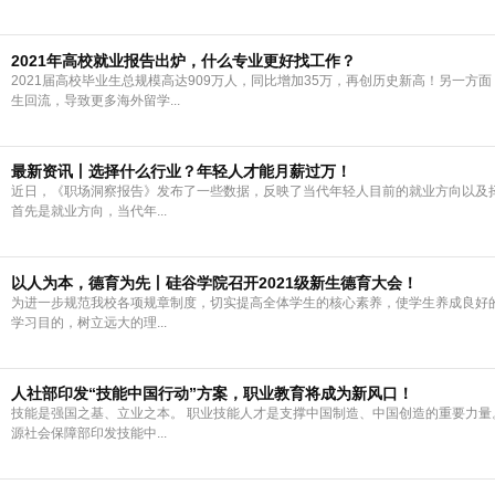
2021年高校就业报告出炉，什么专业更好找工作？
2021届高校毕业生总规模高达909万人，同比增加35万，再创历史新高！另一方
生回流，导致更多海外留学...
最新资讯丨选择什么行业？年轻人才能月薪过万！
近日，《职场洞察报告》发布了一些数据，反映了当代年轻人目前的就业方向以及
首先是就业方向，当代年...
以人为本，德育为先丨硅谷学院召开2021级新生德育大会！
为进一步规范我校各项规章制度，切实提高全体学生的核心素养，使学生养成良好
学习目的，树立远大的理...
人社部印发“技能中国行动”方案，职业教育将成为新风口！
技能是强国之基、立业之本。 职业技能人才是支撑中国制造、中国创造的重要力量
源社会保障部印发技能中...