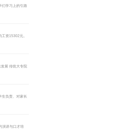
同学们学习上的引路
工资15302元。
速发展 传统大专院
对学生负责、对家长
办的演讲与口才培