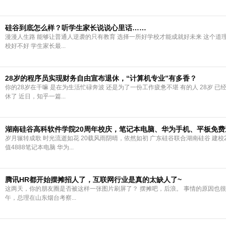
硅谷到底怎么样？听学生家长说说心里话……
漫漫人生路 能够让普通人逆袭的只有教育 选择一所好学校才能成就好未来 这个道
校好不好 学生家长最...
28岁的程序员实现财务自由宣布退休，“计算机专业”有多香？
你的28岁在干嘛 是在为生活忙碌奔波 还是为了一份工作疲惫不堪 有的人 28岁 已
休了 近日，知乎一篇...
湖南硅谷高科软件学院20周年校庆，笔记本电脑、华为手机、平板免费
岁月辗转成歌 时光流逝如花 20载风雨阴晴，依然如初 广东硅谷联合湖南硅谷 建校2
值4888笔记本电脑 华为...
腾讯HR都开始摆摊招人了，互联网行业是真的太缺人了~
这两天，你的朋友圈是否被这样一张图片刷屏了？ 摆摊吧，后浪。 事情的原因也很
午，总理在山东烟台考察...