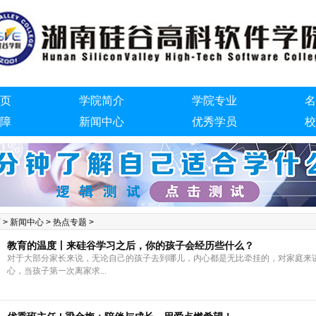
页
学院简介
学院专业
名
障
新闻中心
优秀学员
校
们
页
>
新闻中心
>
热点专题
>
教育的温度丨来硅谷学习之后，你的孩子会经历些什么？
对于大部分家长来说，无论自己的孩子去到哪儿，内心都是无比牵挂的，对家庭来
心，当孩子第一次离家求...