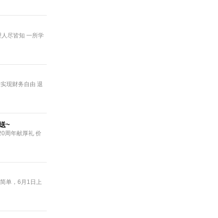
理人尽皆知 一所学
经实现财务自由 退
送~
0周年献厚礼 价
简单，6月1日上