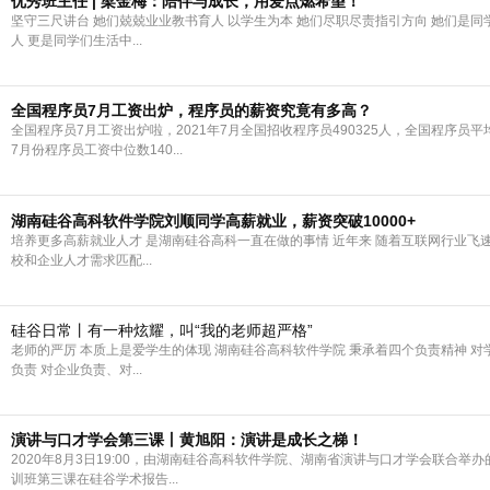
优秀班主任 | 梁金梅：陪伴与成长，用爱点燃希望！
坚守三尺讲台 她们兢兢业业教书育人 以学生为本 她们尽职尽责指引方向 她们是
人 更是同学们生活中...
全国程序员7月工资出炉，程序员的薪资究竟有多高？
全国程序员7月工资出炉啦，2021年7月全国招收程序员490325人，全国程序员平均
7月份程序员工资中位数140...
湖南硅谷高科软件学院刘顺同学高薪就业，薪资突破10000+
培养更多高薪就业人才 是湖南硅谷高科一直在做的事情 近年来 随着互联网行业飞
校和企业人才需求匹配...
硅谷日常丨有一种炫耀，叫“我的老师超严格”
老师的严厉 本质上是爱学生的体现 湖南硅谷高科软件学院 秉承着四个负责精神 
负责 对企业负责、对...
演讲与口才学会第三课丨黄旭阳：演讲是成长之梯！
2020年8月3日19:00，由湖南硅谷高科软件学院、湖南省演讲与口才学会联合举
训班第三课在硅谷学术报告...