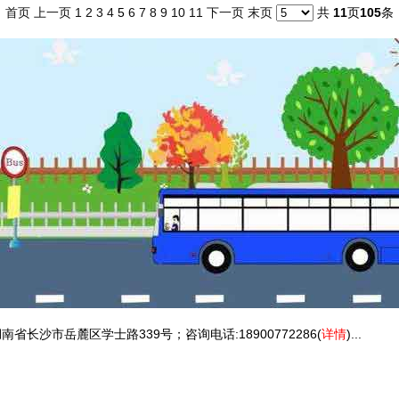
首页
上一页
1
2
3
4
5
6
7
8
9
10
11
下一页
末页
共
11
页
105
条
省长沙市岳麓区学士路339号；咨询电话:18900772286(
详情
)...