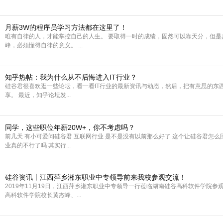
月薪3W的程序员学习方法都在这里了！
唯有自律的人，才能掌控自己的人生。 要取得一时的成绩，固然可以靠天分，但是
峰，必须懂得自律的意义。 ...
知乎热帖：我为什么从不后悔进入IT行业？
硅谷君很喜欢逛一些论坛，看一看IT行业的最新资讯与动态，然后，把有意思的东
享。 最近，知乎论坛发...
同学，这些职位年薪20W+，你不考虑吗？
前几天 有小可爱问硅谷君 互联网行业 是不是没有以前那么好了 这个让硅谷君怎么
业真的不行了吗 其实行...
硅谷资讯丨江西萍乡湘东职业中专领导前来我校参观交流！
2019年11月19日，江西萍乡湘东职业中专领导一行莅临湖南硅谷高科软件学院参
高科软件学院校长黄杰峰、...