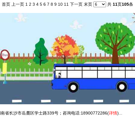
首页
上一页
1
2
3
4
5
6
7
8
9
10
11
下一页
末页
共
11
页
105
条
省长沙市岳麓区学士路339号；咨询电话:18900772286(
详情
)...