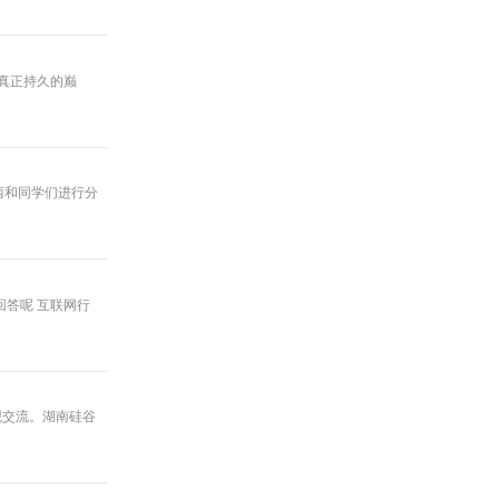
真正持久的巅
西和同学们进行分
回答呢 互联网行
观交流。湖南硅谷