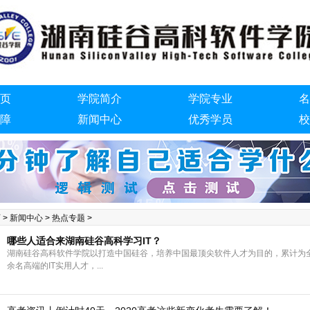
页
学院简介
学院专业
名
障
新闻中心
优秀学员
校
们
页
>
新闻中心
>
热点专题
>
哪些人适合来湖南硅谷高科学习IT？
湖南硅谷高科软件学院以打造中国硅谷，培养中国最顶尖软件人才为目的，累计为全国
余名高端的IT实用人才，...