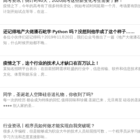
高考资讯丨倒计时40天，2020高考这些新变化考生需要了解！
疫情之下，今年的高考有了很多特殊变化，例如考试时间延期一个月、考场要有防
计划开始试点等等，在这...
还记得地产大佬潘石屹学 Python 吗？没想到他学成了这个样子……
各位小伙伴们还记得吗？2019年11月20日，我们公众号推出了一篇《地产大佬潘石
知，什么时候开始都不晚...
疫情之下，这个行业的技术人才缺口在百万以上！
某知名招聘平台表示：在目前招聘需求旺盛的行业中，信息传输、软件和信息技术
文化、体育和娱乐业，房...
同学，圣诞老人空降硅谷送礼物，你收到了吗?
每一次的经历 都会成为特殊的回忆 值得回味和珍藏 圣诞已来，元旦将至 硅谷的
●●●● 别人家的圣...
行业资讯丨程序员如何做才能实现自我突破呢？
很多人学编程，但是能够成为职业大牛的技术人员却屈指可数，一个程序员从学习
学习方法和态度直接影响...