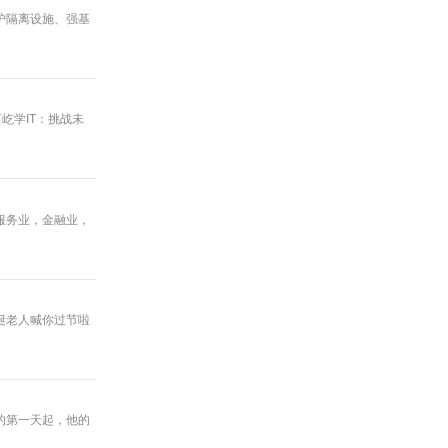
护隔离设施、强基
屹学IT：挑战未
服务业，金融业，
圣诞老人喊你过节啦
的第一天起，他的