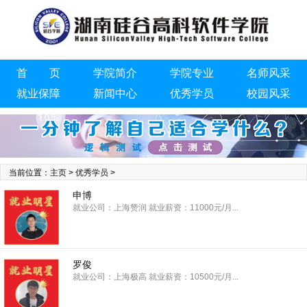
首 页
学院简介
学院专业
名师风采
就业保障
新闻中心
优秀学员
校园风采
联系我们
当前位置：
主页
>
优秀学员
>
申博
就业公司：上海赞润 就业薪资：11000元/月...
罗俊
就业公司：上海极高 就业薪资：10500元/月...