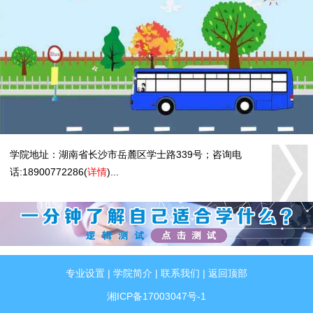
学院地址：湖南省长沙市岳麓区学士路339号；咨询电
话:18900772286(
详情
)...
专业设置
|
学院简介
|
联系我们
|
返回顶部
湘ICP备17003047号-1