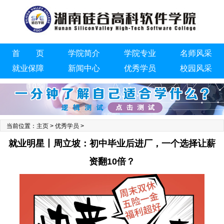
首 页
学院简介
学院专业
名师风采
就业保障
新闻中心
优秀学员
校园风采
联系我们
当前位置：
主页
>
优秀学员
>
就业明星丨周立坡：初中毕业后进厂，一个选择让薪
资翻10倍？