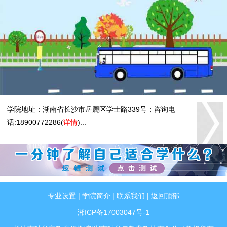
学院地址：湖南省长沙市岳麓区学士路339号；咨询电
话:18900772286(
详情
)...
专业设置
|
学院简介
|
联系我们
|
返回顶部
湘ICP备17003047号-1