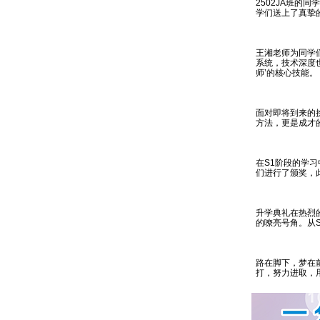
2502JA班的
学们送上了真挚
王湘老师为同学
系统，技术深度
师’的核心技能。
面对即将到来的
方法，更是成才
在S1阶段的学
们进行了颁奖，
升学典礼在热烈
的嘹亮号角。从
路在脚下，梦在
打，努力进取，