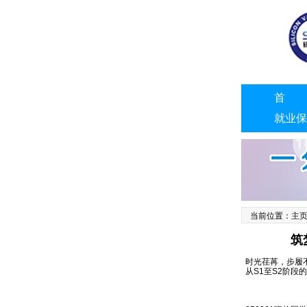
首 
就业保
联系我
当前位置：
主
筑
时光荏苒，步履不
从S1至S2阶