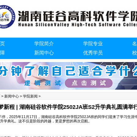
页
学院简介
学院专业
名
障
新闻中心
优秀学员
校
们
页
>
新闻中心
>
学院新闻
>
梦新程 | 湖南硅谷软件学院2502JA班S2升学典礼圆满举
停，2025年11月17日，湖南硅谷高科软件学院2502JA班的同学们迎来了学习生
段的升学典礼。这不仅是阶段的跨越，更是梦想的再次启航。