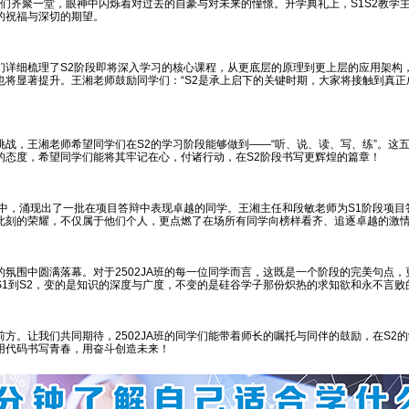
同学们齐聚一堂，眼神中闪烁着对过去的自豪与对未来的憧憬。升学典礼上，S1S2教学
的祝福与深切的期望。
们详细梳理了S2阶段即将深入学习的核心课程，从更底层的原理到更上层的应用架构
也将显著提升。王湘老师鼓励同学们：“S2是承上启下的关键时期，大家将接触到真正
挑战，王湘老师希望同学们在S2的学习阶段能够做到——“听、说、读、写、练”。这
的态度，希望同学们能将其牢记在心，付诸行动，在S2阶段书写更辉煌的篇章！
习中，涌现出了一批在项目答辩中表现卓越的同学。王湘主任和段敏老师为S1阶段项目
此刻的荣耀，不仅属于他们个人，更点燃了在场所有同学向榜样看齐、追逐卓越的激
的氛围中圆满落幕。对于2502JA班的每一位同学而言，这既是一个阶段的完美句点，
S1到S2，变的是知识的深度与广度，不变的是硅谷学子那份炽热的求知欲和永不言败
前方。让我们共同期待，2502JA班的同学们能带着师长的嘱托与同伴的鼓励，在S2
用代码书写青春，用奋斗创造未来！