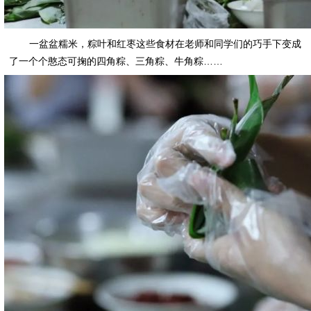
一盆盆糯米，粽叶和红枣这些食材在老师和同学们的巧手下变成
了一个个憨态可掬的四角粽、三角粽、牛角粽……