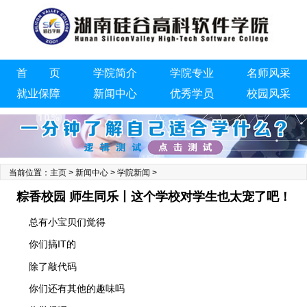
首 页
学院简介
学院专业
名师风采
就业保障
新闻中心
优秀学员
校园风采
联系我们
当前位置：
主页
>
新闻中心
>
学院新闻
>
粽香校园 师生同乐丨这个学校对学生也太宠了吧！
总有小宝贝们觉得
你们搞IT的
除了敲代码
你们还有其他的趣味吗